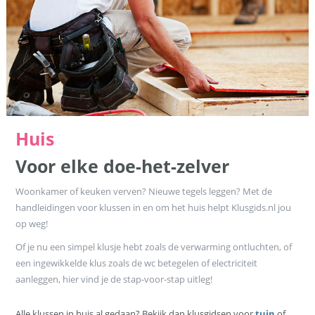
Huis
Voor elke doe-het-zelver
Woonkamer of keuken verven? Nieuwe tegels leggen? Met de
handleidingen voor klussen in en om het huis helpt Klusgids.nl jou
op weg!
Of je nu een simpel klusje hebt zoals de verwarming ontluchten, of
een ingewikkelde klus zoals de wc betegelen of electriciteit
aanleggen, hier vind je de stap-voor-stap uitleg!
Alle klussen in huis al gedaan? Bekijk dan klusgidsen voor
tuin
of