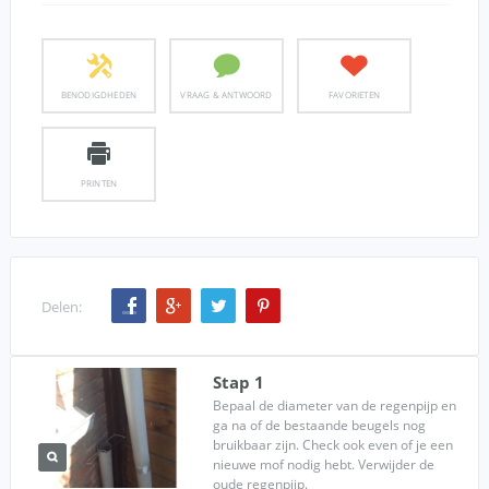
BENODIGDHEDEN
VRAAG & ANTWOORD
FAVORIETEN
PRINTEN
Delen:
Stap 1
Bepaal de diameter van de regenpijp en
ga na of de bestaande beugels nog
bruikbaar zijn. Check ook even of je een
nieuwe mof nodig hebt. Verwijder de
oude regenpijp.