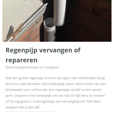
Regenpijp vervangen of
repareren
Deze klusgids bestaat uit
3
stappen
Met een goede regenpijp stroomt de regen niet rechtstreeks langs
de muur naar beneden. De is belangrijk, want natte muren zijn een
broeiplaats voor schimmels. Een regenpijp verslijt na een aantal
jaren. Daarom is het belangrijk om van tijd tot tijd eens te checken
of hij nog goed is. Is de regenpijp aan vervanging toe? Met deze
stappen fiks je dat zelf.