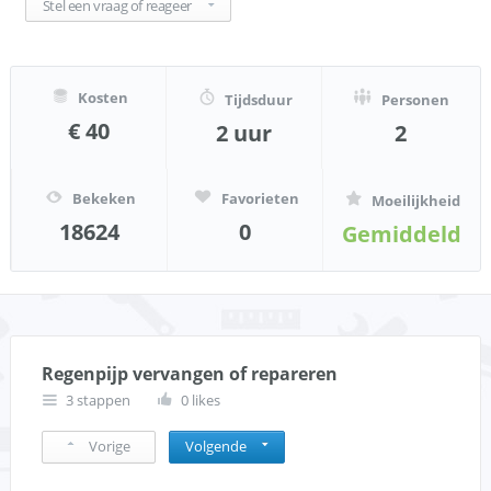
Stel een vraag of reageer
Kosten
Tijdsduur
Personen
€ 40
2 uur
2
Bekeken
Favorieten
Moeilijkheid
18624
0
Gemiddeld
Regenpijp vervangen of repareren
3 stappen
0 likes
Vorige
Volgende