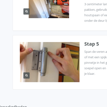
3 centimeter la
pakken, gebruik
houtspaan of een
onder de deur l
Stap 5
Span de veren a
of met een spijk
pinnetje in het 
soepel open en 
je klaar.