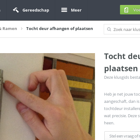
Voe
n
Gereedschap
Meer
 & Ramen
Tocht deur afhangen of plaatsen
Tocht de
plaatsen
Deze klusgids besta
Heb je net jouw to
aangeschaft, dan is
tochtdeur installer
wat precisie. Deze 
heen.
Stel een vraag of 