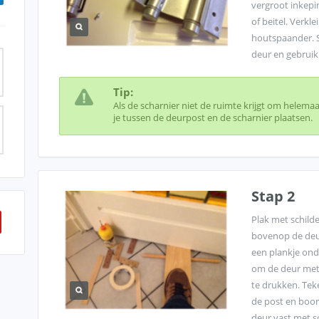
vergroot inkepi
of beitel. Verkl
houtspaander. S
deur en gebruik
Tip:
Als de scharnier niet de ruimte krijgt om helema
je tussen de deurpost en de scharnier plaatsen.
Stap 2
Plak met schilde
bovenop de deur
een plankje ond
om de deur met
te drukken. Tek
de post en boor
deur vast met s