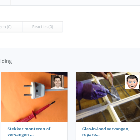
gen (0)
Reacties (0)
iding
Stekker monteren of
Glas-in-lood vervangen,
vervangen ...
repare...