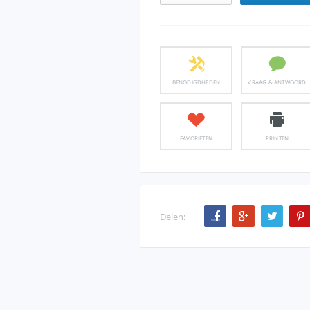
BENODIGDHEDEN
VRAAG & ANTWOORD
FAVORIETEN
PRINTEN
Delen: