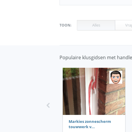
Alles
Vra
TOON:
Populaire klusgidsen met handle
Fietsband plakken
Markies zonnescherm
touwwerk v...
16 stappen