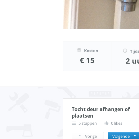
Kosten
Tijd
€ 15
2 u
Tocht deur afhangen of
plaatsen
5 stappen
0 likes
Vorige
Volgende