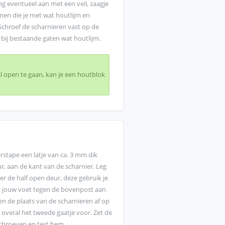
ng eventueel aan met een veil, zaagje
einen die je met wat houtlijm en
chroef de scharnieren vast op de
 bij bestaande gaten wat houtlijm.
al open te gaan, kan je een houtblok
rstape een latje van ca. 3 mm dik
, aan de kant van de scharnier. Leg
er de half open deur, deze gebruik je
 jouw voet tegen de bovenpost aan
en de plaats van de scharnieren af op
 overal het tweede gaatje voor. Zet de
chroeven en test hem.