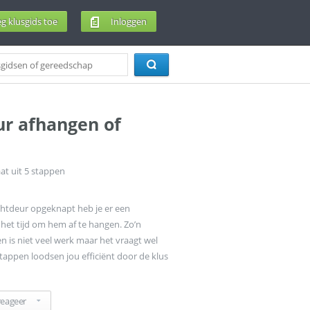
g klusgids toe
Inloggen
ur afhangen of
at uit
5
stappen
chtdeur opgeknapt heb je er een
 het tijd om hem af te hangen. Zo’n
en is niet veel werk maar het vraagt wel
stappen loodsen jou efficiënt door de klus
reageer