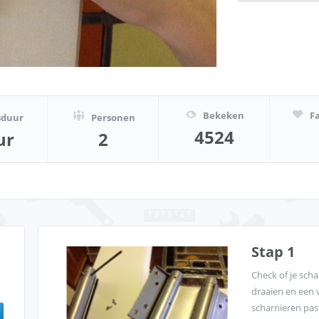
Bekeken
F
sduur
Personen
4524
ur
2
Stap 1
Check of je sch
draaien en een 
scharnieren past