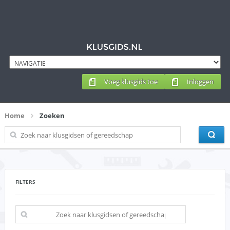
Voeg klusgids toe
Inloggen
Home
Zoeken
FILTERS