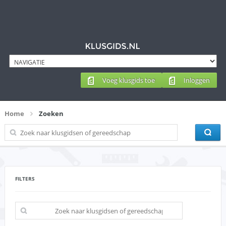
Voeg klusgids toe
Inloggen
Home
Zoeken
FILTERS