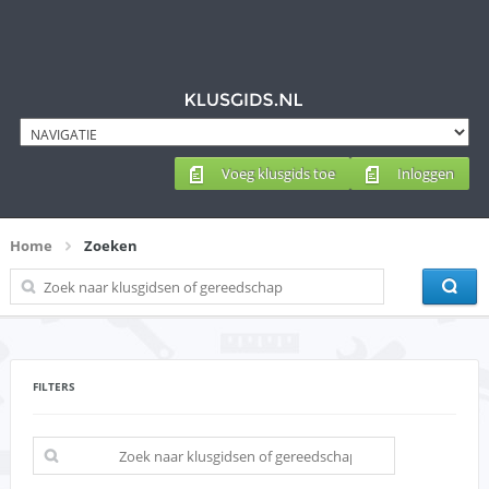
Voeg klusgids toe
Inloggen
Home
Zoeken
FILTERS