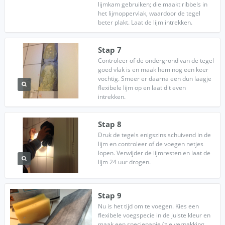
lijmkam gebruiken; die maakt ribbels in
het lijmoppervlak, waardoor de tegel
beter plakt. Laat de lijm intrekken.
Stap 7
Controleer of de ondergrond van de tegel
goed vlak is en maak hem nog een keer
vochtig. Smeer er daarna een dun laagje
flexibele lijm op en laat dit even
intrekken.
Stap 8
Druk de tegels enigszins schuivend in de
lijm en controleer of de voegen netjes
lopen. Verwijder de lijmresten en laat de
lijm 24 uur drogen.
Stap 9
Nu is het tijd om te voegen. Kies een
flexibele voegspecie in de juiste kleur en
maak een speciepapje (zie verpakking