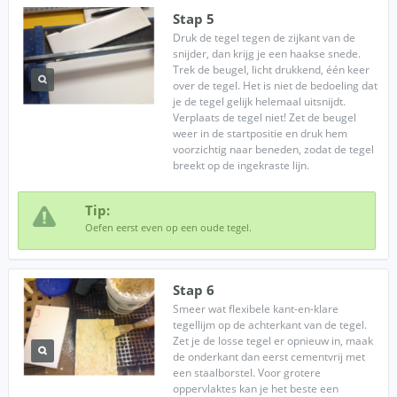
Stap 5
Druk de tegel tegen de zijkant van de
snijder, dan krijg je een haakse snede.
Trek de beugel, licht drukkend, één keer
over de tegel. Het is niet de bedoeling dat
je de tegel gelijk helemaal uitsnijdt.
Verplaats de tegel niet! Zet de beugel
weer in de startpositie en druk hem
voorzichtig naar beneden, zodat de tegel
breekt op de ingekraste lijn.
Tip:
Oefen eerst even op een oude tegel.
Stap 6
Smeer wat flexibele kant-en-klare
tegellijm op de achterkant van de tegel.
Zet je de losse tegel er opnieuw in, maak
de onderkant dan eerst cementvrij met
een staalborstel. Voor grotere
oppervlaktes kan je het beste een